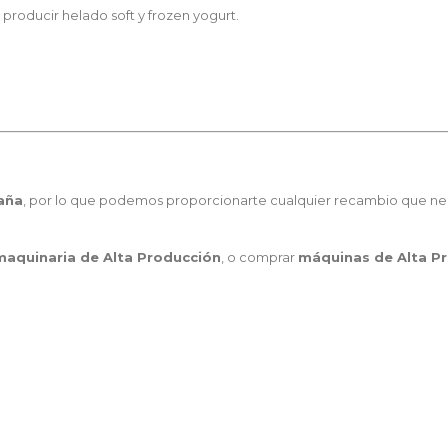
roducir helado soft y frozen yogurt.
paña
, por lo que podemos proporcionarte cualquier recambio que ne
 maquinaria de Alta Producción
, o comprar
máquinas de Alta P