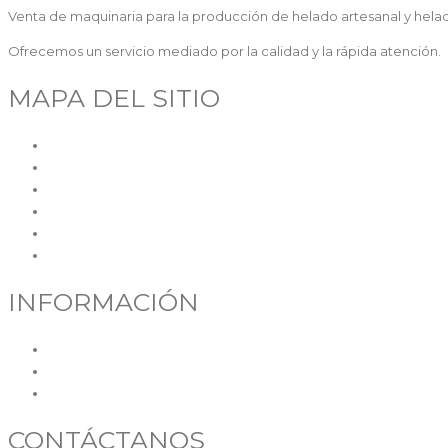
Venta de maquinaria para la producción de helado artesanal y helad
Ofrecemos un servicio mediado por la calidad y la rápida atención.
MAPA DEL SITIO
Inicio
Quiénes somos
Maquinaria
Segunda mano
SAT
Contacto
INFORMACIÓN
Política de cookies
Política de privacidad
Aviso legal
CONTÁCTANOS