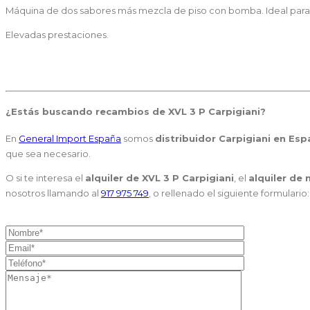
Máquina de dos sabores más mezcla de piso con bomba. Ideal para p
Elevadas prestaciones.
¿Estás buscando
recambios de XVL 3 P Carpigiani
?
En
General Import España
somos
distribuidor Carpigiani en Es
que sea necesario.
O si te interesa el
alquiler de XVL 3 P Carpigiani
, el
alquiler de
nosotros llamando al
917 975 749
, o rellenado el siguiente formulario: