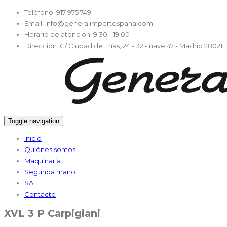
Teléfono:
917 975 749
Email:
info@generalimportespana.com
Horario de atención:
9:30 - 19:00
Dirección:
C/ Ciudad de Frías, 24 - 32 - nave 47 - Madrid 28021
Toggle navigation
Inicio
Quiénes somos
Maquinaria
Segunda mano
SAT
Contacto
XVL 3 P Carpigiani