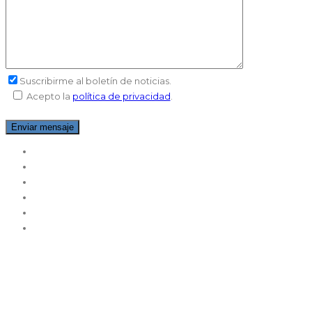
Suscribirme al boletín de noticias
.
Acepto la
política de privacidad
.
Helado Artesano
Helado Restauración
Helado Soft
Pastelería
Montadoras Nata
Alta Producción