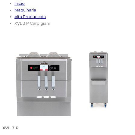
Inicio
Maquinaria
Alta Producción
XVL 3 P Carpigiani
XVL 3 P