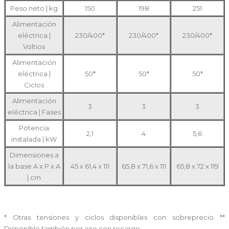
Peso neto | kg
150
198
251
Alimentación
eléctrica |
230/400*
230/400*
230/400*
Voltios
Alimentación
eléctrica |
50*
50*
50*
Ciclos
Alimentación
3
3
3
eléctrica | Fases
Potencia
2,1
4
5,6
instalada | kW
Dimensiones a
la base A x P x A
45 x 61,4 x 111
65,8 x 71,6 x 111
65,8 x 72 x 119
| cm
* Otras tensiones y ciclos disponibles con sobreprecio **
Disponible también por aire con recargo