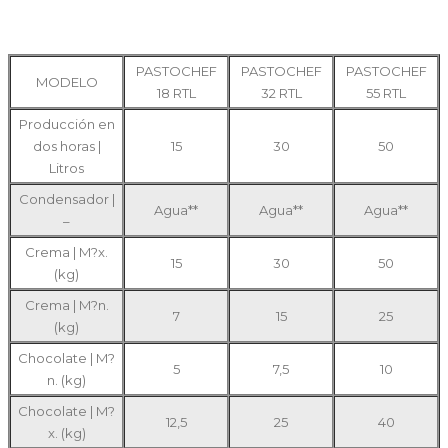
PASTOCHEF
PASTOCHEF
PASTOCHEF
MODELO
18 RTL
32 RTL
55 RTL
Producción en
dos horas |
15
30
50
Litros
Condensador |
Agua**
Agua**
Agua**
–
Crema | M?x.
15
30
50
(kg)
Crema | M?n.
7
15
25
(kg)
Chocolate | M?
5
7,5
10
n. (kg)
Chocolate | M?
12,5
25
40
x. (kg)