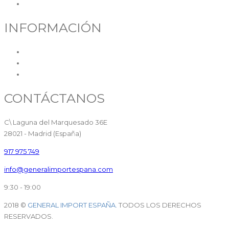
Contacto
INFORMACIÓN
Política de cookies
Política de privacidad
Aviso legal
CONTÁCTANOS
C\ Laguna del Marquesado 36E
28021 - Madrid (España)
917 975 749
info@generalimportespana.com
9:30 - 19:00
2018 ©
GENERAL IMPORT ESPAÑA.
TODOS LOS DERECHOS
RESERVADOS.