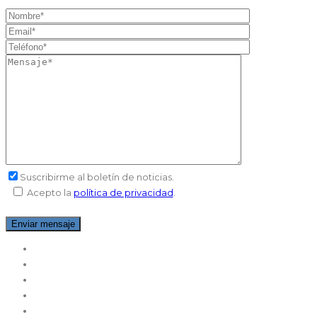
Suscribirme al boletín de noticias
.
Acepto la
política de privacidad
.
Helado Artesano
Helado Restauración
Helado Soft
Pastelería
Montadoras Nata