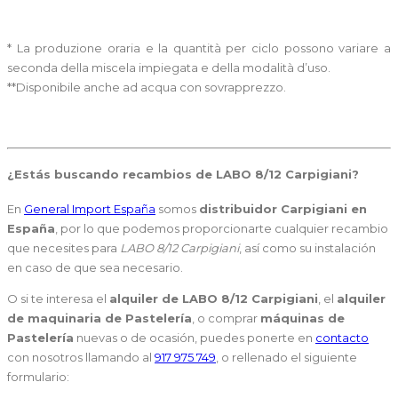
* La produzione oraria e la quantità per ciclo possono variare a
seconda della miscela impiegata e della modalità d’uso.
**Disponibile anche ad acqua con sovrapprezzo.
¿Estás buscando
recambios de LABO 8/12 Carpigiani
?
En
General Import España
somos
distribuidor Carpigiani en
España
, por lo que podemos proporcionarte cualquier recambio
que necesites para
LABO 8/12 Carpigiani
, así como su instalación
en caso de que sea necesario.
O si te interesa el
alquiler de LABO 8/12 Carpigiani
, el
alquiler
de maquinaria de Pastelería
, o comprar
máquinas de
Pastelería
nuevas o de ocasión, puedes ponerte en
contacto
con nosotros llamando al
917 975 749
, o rellenado el siguiente
formulario: