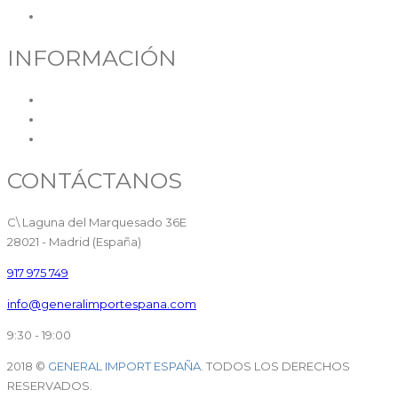
Contacto
INFORMACIÓN
Política de cookies
Política de privacidad
Aviso legal
CONTÁCTANOS
C\ Laguna del Marquesado 36E
28021 - Madrid (España)
917 975 749
info@generalimportespana.com
9:30 - 19:00
2018 ©
GENERAL IMPORT ESPAÑA.
TODOS LOS DERECHOS
RESERVADOS.