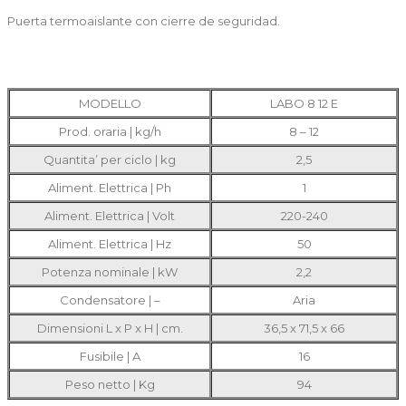
Puerta termoaislante con cierre de seguridad.
MODELLO
LABO 8 12 E
Prod. oraria | kg/h
8 – 12
Quantita’ per ciclo | kg
2,5
Aliment. Elettrica | Ph
1
Aliment. Elettrica | Volt
220-240
Aliment. Elettrica | Hz
50
Potenza nominale | kW
2,2
Condensatore | –
Aria
Dimensioni L x P x H | cm.
36,5 x 71,5 x 66
Fusibile | A
16
Peso netto | Kg
94