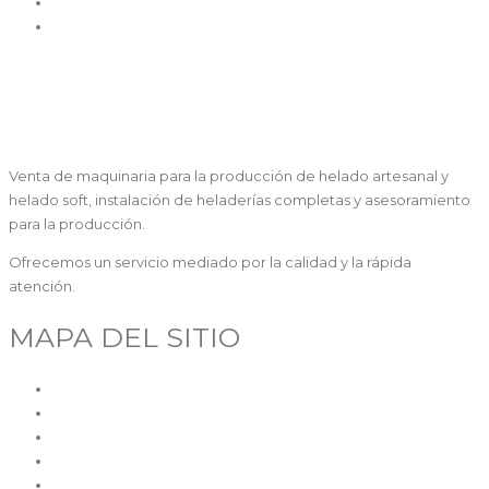
Montadoras Nata
Alta Producción
Venta de maquinaria para la producción de helado artesanal y
helado soft, instalación de heladerías completas y asesoramiento
para la producción.
Ofrecemos un servicio mediado por la calidad y la rápida
atención.
MAPA DEL SITIO
Inicio
Quiénes somos
Maquinaria
Segunda mano
SAT